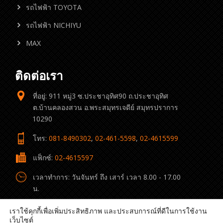
รถไฟฟ้า TOYOTA
รถไฟฟ้า NICHIYU
MAX
ติดต่อเรา
ที่อยู่: 911 หมู่3 ซ.ประชาอุทิศ90 ถ.ประชาอุทิศ
ต.บ้านคลองสวน อ.พระสมุทรเจดีย์ สมุทรปราการ
10290
โทร:
081-8490302
,
02-461-5598
,
02-4615599
แฟ็กซ์:
02-4615597
เวลาทำการ: วันจันทร์ ถึง เสาร์ เวลา 8.00 - 17.00
น.
อีเมล:
caforkliftthai@gmail.com
เราใช้คุกกี้เพื่อเพิ่มประสิทธิภาพ และประสบการณ์ที่ดีในการใช้งาน
เว็บไซต์