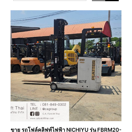
ขาย รถโฟล์คลิฟท์ไฟฟ้า NICHIYU รุ่น FBRM20-