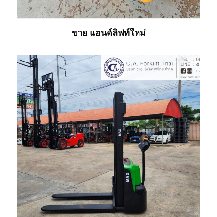
ขาย แฮนด์ลิฟท์ใหม่
อ่านเพิ่ม