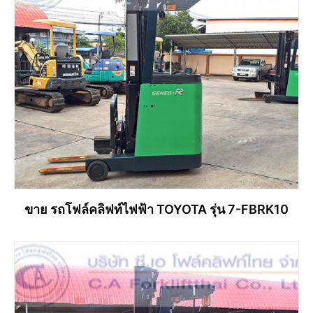
ขาย รถโฟล์คลิฟท์ไฟฟ้า TOYOTA รุ่น 7-FBRK10
อ่านเพิ่ม