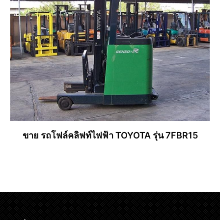
ขาย รถโฟล์คลิฟท์ไฟฟ้า TOYOTA รุ่น 7FBR15
อ่านเพิ่ม