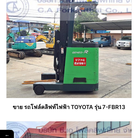
ขาย รถโฟล์คลิฟท์ไฟฟ้า TOYOTA รุ่น 7-FBR13
←
อ่านเพิ่ม