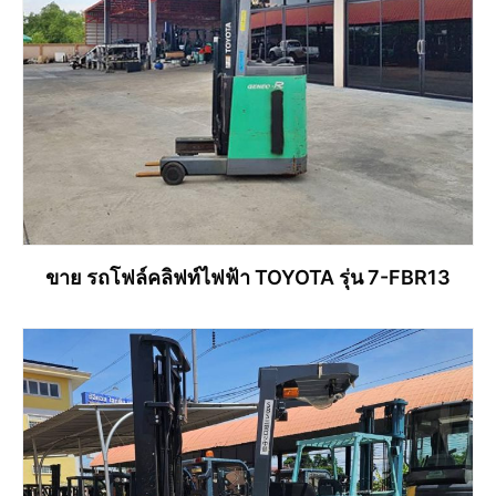
ขาย รถโฟล์คลิฟท์ไฟฟ้า TOYOTA รุ่น 7-FBR13
อ่านเพิ่ม