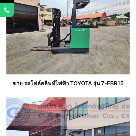
ขาย รถโฟล์คลิฟท์ไฟฟ้า TOYOTA รุ่น 7-FBR15
อ่านเพิ่ม