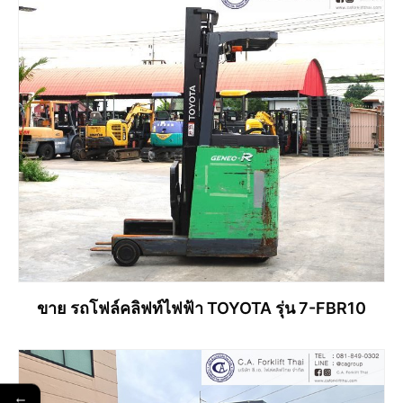
ขาย รถโฟล์คลิฟท์ไฟฟ้า TOYOTA รุ่น 7-FBR10
อ่านเพิ่ม
←