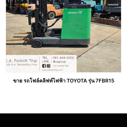
ขาย รถโฟล์คลิฟท์ไฟฟ้า TOYOTA รุ่น 7FBR15
อ่านเพิ่ม