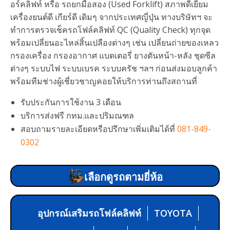
อร์คลิฟท์ หรือ รถยกมือสอง (Used Forklift) สภาพดีเยี่ยม
เครื่องยนต์ดี เกียร์ดี เดิมๆ จากประเทศญี่ปุ่น ทางบริษัทฯ จะ
ทำการตรวจเช็ครถโฟล์คลิฟท์ QC (Quality Check) ทุกจุด
พร้อมเปลี่ยนอะไหล่สิ้นเปลืองต่างๆ เช่น เปลี่ยนถ่ายของเหลว
กรองเครื่อง กรองอากาศ แบตเตอรี่ ยางตันหน้า-หลัง ชุดซีล
ต่างๆ ระบบไฟ ระบบเบรค ระบบครัช ฯลฯ ก่อนส่งมอบลูกค้า
พร้อมทีมช่างผู้เชี่ยวชาญคอยให้บริการท่านถึงสถานที่
รับประกันการใช้งาน 3 เดือน
บริการส่งฟรี กทม.และปริมณฑล
สอบถามรายละเอียดหรือปรึกษาเพิ่มเติมได้ที่
081-849-
0302
เลือกดูรถตามยี่ห้อ
อุปกรณ์เสริมรถโฟล์คลิฟท์
TOYOTA