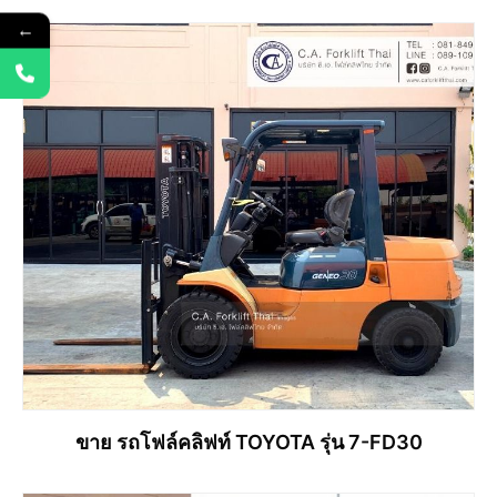
←
อ่านเพิ่ม
ขาย รถโฟล์คลิฟท์ TOYOTA รุ่น 7-FD30