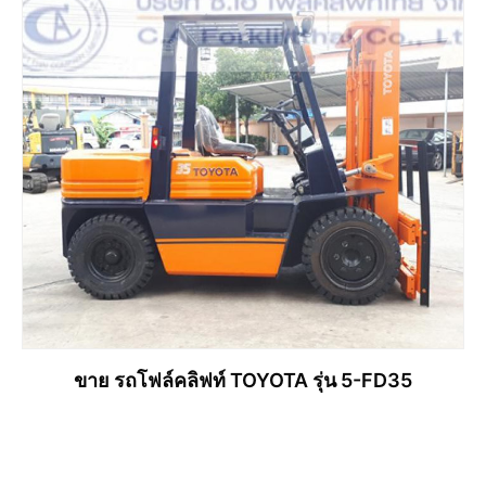
อ่านเพิ่ม
ขาย รถโฟล์คลิฟท์ TOYOTA รุ่น 5-FD35
อ่านเพิ่ม