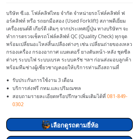
บริษัท ซี.เอ. โฟล์คลิฟไทย จำกัด จำหน่ายรถโฟล์คลิฟท์ ฟ
อร์คลิฟท์ หรือ รถยกมือสอง (Used Forklift) สภาพดีเยี่ยม
เครื่องยนต์ดี เกียร์ดี เดิมๆ จากประเทศญี่ปุ่น ทางบริษัทฯ จะ
ทำการตรวจเช็ครถโฟล์คลิฟท์ QC (Quality Check) ทุกจุด
พร้อมเปลี่ยนอะไหล่สิ้นเปลืองต่างๆ เช่น เปลี่ยนถ่ายของเหลว
กรองเครื่อง กรองอากาศ แบตเตอรี่ ยางตันหน้า-หลัง ชุดซีล
ต่างๆ ระบบไฟ ระบบเบรค ระบบครัช ฯลฯ ก่อนส่งมอบลูกค้า
พร้อมทีมช่างผู้เชี่ยวชาญคอยให้บริการท่านถึงสถานที่
รับประกันการใช้งาน 3 เดือน
บริการส่งฟรี กทม.และปริมณฑล
สอบถามรายละเอียดหรือปรึกษาเพิ่มเติมได้ที่
081-849-
0302
เลือกดูรถตามยี่ห้อ