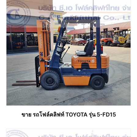
อ่านเพิ่ม
ขาย รถโฟล์คลิฟท์ TOYOTA รุ่น 5-FD15