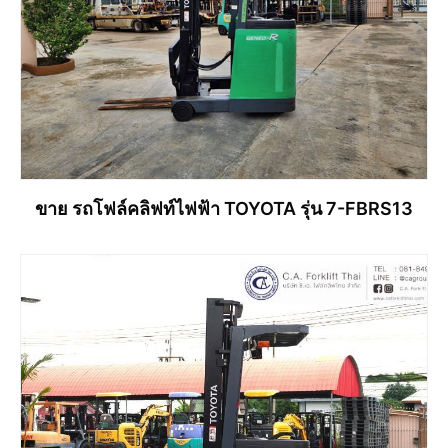
ขาย รถโฟล์คลิฟท์ไฟฟ้า TOYOTA รุ่น 7-FBRS13
อ่านเพิ่ม