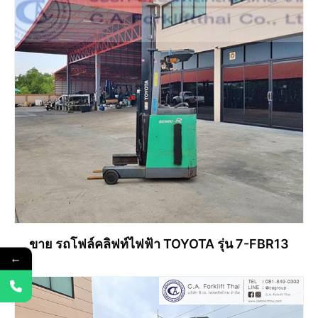
ขาย รถโฟล์คลิฟท์ไฟฟ้า TOYOTA รุ่น 7-FBR13
←
อ่านเพิ่ม