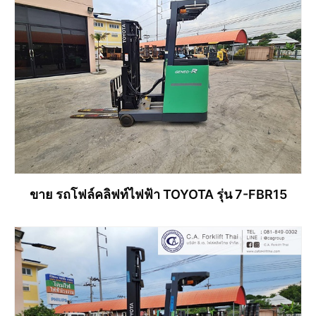
ขาย รถโฟล์คลิฟท์ไฟฟ้า TOYOTA รุ่น 7-FBR15
อ่านเพิ่ม