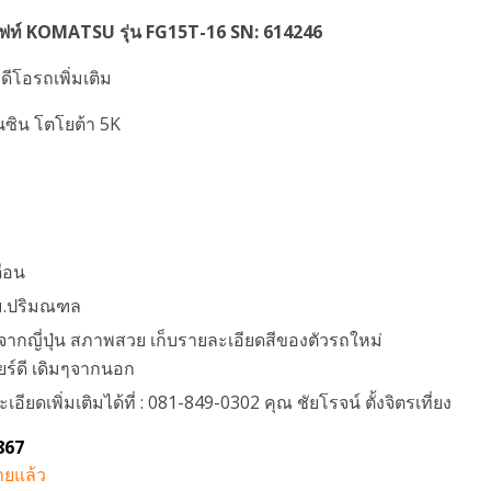
ิฟท์ KOMATSU รุ่น FG15T-16 SN: 614246
วิดีโอรถเพิ่มเติม
บนซิน โตโยต้า 5K
ดือน
ทม.ปริมณฑล
จากญี่ปุ่น สภาพสวย เก็บรายละเอียดสีของตัวรถใหม่
กียร์ดี เดิมๆจากนอก
ียดเพิ่มเติมได้ที่ : 081-849-0302 คุณ ชัยโรจน์ ตั้งจิตรเที่ยง
867
ยแล้ว