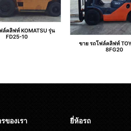
ล์คลิฟท์ KOMATSU รุ่น
FD25-10
ขาย รถโฟล์คลิฟท์ TOY
8FG20
อ่านเพิ่ม
อ่านเพิ่ม
ารของเรา
ยี่ห้อรถ