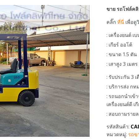
ขาย รถโฟล์คล
คลิ๊ก
ที่นี่
เพื่อดู
: เครื่องยนต์ เ
: เกียร์ ออโต้
: ขนาด 1.5 ตัน
: เสาสูง 3 เมตร
: รับประกัน 3 เ
: บริการส่ง ก
: รถนอกนำเข้า
เครื่องยนต์ดี เ
: สอบถามรายละเอ
รหัสสินค้า:
CA
หมวดหมู่:
รถขา