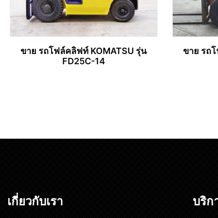
ขาย รถโฟล์คลิฟท์ KOMATSU รุ่น
ขาย รถโฟ
FD25C-14
อ่านเพิ่ม
เกี่ยวกับเรา
บริก