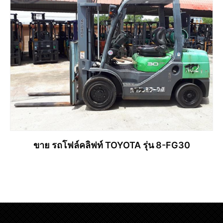
ขาย รถโฟล์คลิฟท์ TOYOTA รุ่น 8-FG30
อ่านเพิ่ม