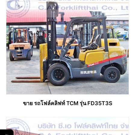
ขาย รถโฟล์คลิฟท์ TCM รุ่น FD35T3S
อ่านเพิ่ม
←