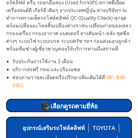
อร์คลิฟท์ หรือ รถยกมือสอง (Used Forklift) สภาพดีเยี่ยม
เครื่องยนต์ดี เกียร์ดี เดิมๆ จากประเทศญี่ปุ่น ทางบริษัทฯ จะ
ทำการตรวจเช็ครถโฟล์คลิฟท์ QC (Quality Check) ทุกจุด
พร้อมเปลี่ยนอะไหล่สิ้นเปลืองต่างๆ เช่น เปลี่ยนถ่ายของเหลว
กรองเครื่อง กรองอากาศ แบตเตอรี่ ยางตันหน้า-หลัง ชุดซีล
ต่างๆ ระบบไฟ ระบบเบรค ระบบครัช ฯลฯ ก่อนส่งมอบลูกค้า
พร้อมทีมช่างผู้เชี่ยวชาญคอยให้บริการท่านถึงสถานที่
รับประกันการใช้งาน 3 เดือน
บริการส่งฟรี กทม.และปริมณฑล
สอบถามรายละเอียดหรือปรึกษาเพิ่มเติมได้ที่
081-849-
0302
เลือกดูรถตามยี่ห้อ
อุปกรณ์เสริมรถโฟล์คลิฟท์
TOYOTA