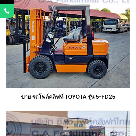
ขาย รถโฟล์คลิฟท์ TOYOTA รุ่น 5-FD25
อ่านเพิ่ม