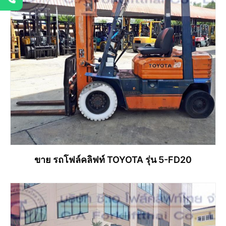
ขาย รถโฟล์คลิฟท์ TOYOTA รุ่น 5-FD20
อ่านเพิ่ม