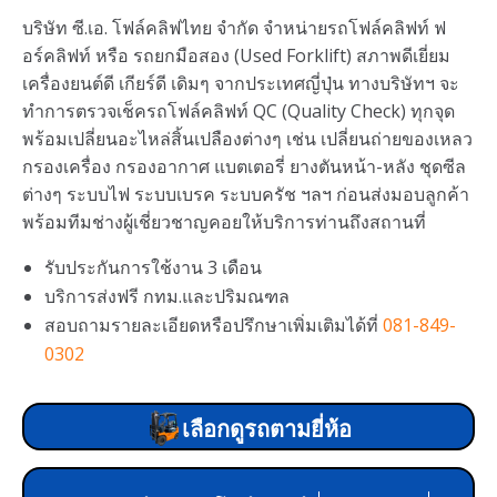
บริษัท ซี.เอ. โฟล์คลิฟไทย จำกัด จำหน่ายรถโฟล์คลิฟท์ ฟ
อร์คลิฟท์ หรือ รถยกมือสอง (Used Forklift) สภาพดีเยี่ยม
เครื่องยนต์ดี เกียร์ดี เดิมๆ จากประเทศญี่ปุ่น ทางบริษัทฯ จะ
ทำการตรวจเช็ครถโฟล์คลิฟท์ QC (Quality Check) ทุกจุด
พร้อมเปลี่ยนอะไหล่สิ้นเปลืองต่างๆ เช่น เปลี่ยนถ่ายของเหลว
กรองเครื่อง กรองอากาศ แบตเตอรี่ ยางตันหน้า-หลัง ชุดซีล
ต่างๆ ระบบไฟ ระบบเบรค ระบบครัช ฯลฯ ก่อนส่งมอบลูกค้า
พร้อมทีมช่างผู้เชี่ยวชาญคอยให้บริการท่านถึงสถานที่
รับประกันการใช้งาน 3 เดือน
บริการส่งฟรี กทม.และปริมณฑล
สอบถามรายละเอียดหรือปรึกษาเพิ่มเติมได้ที่
081-849-
0302
เลือกดูรถตามยี่ห้อ