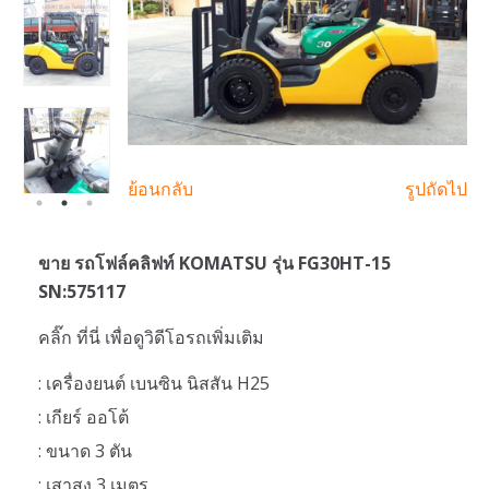
ย้อนกลับ
รูปถัดไป
ขาย รถโฟล์คลิฟท์ KOMATSU รุ่น FG30HT-15
SN:575117
คลิ๊ก ที่นี่ เพื่อดูวิดีโอรถเพิ่มเติม
: เครื่องยนต์ เบนซิน นิสสัน H25
: เกียร์ ออโต้
: ขนาด 3 ตัน
: เสาสูง 3 เมตร