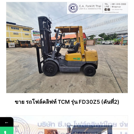
ขาย รถโฟล์คลิฟท์ TCM รุ่น FD30Z5 (คันที่2)
←
อ่านเพิ่ม