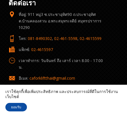
ติดต่อเรา
ที่อยู่: 911 หมู่3 ซ.ประชาอุทิศ90 ถ.ประชาอุทิศ
ต.บ้านคลองสวน อ.พระสมุทรเจดีย์ สมุทรปราการ
10290
โทร:
081-8490302
,
02-461-5598
,
02-4615599
แฟ็กซ์:
02-4615597
เวลาทำการ: วันจันทร์ ถึง เสาร์ เวลา 8.00 - 17.00
น.
อีเมล:
caforkliftthai@gmail.com
เราใช้คุกกี้เพื่อเพิ่มประสิทธิภาพ และประสบการณ์ที่ดีในการใช้งาน
เว็บไซต์
ยอมรับ
© 2022 C.A. Forklift Thai All rights reserved.