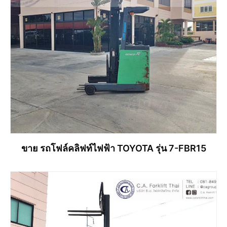
ขาย รถโฟล์คลิฟท์ไฟฟ้า TOYOTA รุ่น 7-FBR15
อ่านเพิ่ม