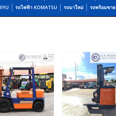
HIYU
รถไฟฟ้า KOMATSU
รถมาใหม่
รถพร้อมขาย