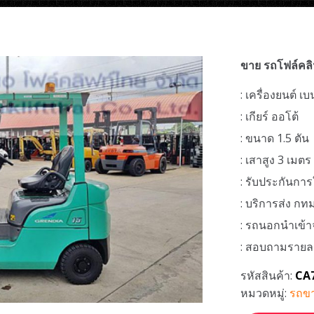
ขาย รถโฟล์คล
: เครื่องยนต์ เบ
: เกียร์ ออโต้
: ขนาด 1.5 ตัน
: เสาสูง 3 เมต
: รับประกันการ
: บริการส่ง ก
: รถนอกนำเข้าจ
: สอบถามรายละเอ
รหัสสินค้า:
CA
หมวดหมู่:
รถขา