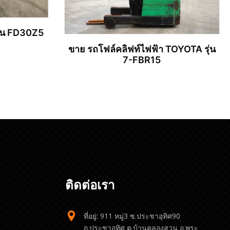
ุ่น FD30Z5
ขาย รถโฟล์คลิฟท์ไฟฟ้า TOYOTA รุ่น
7-FBR15
อ่านเพิ่ม
ติดต่อเรา
ที่อยู่: 911 หมู่3 ซ.ประชาอุทิศ90
ถ.ประชาอุทิศ ต.บ้านคลองสวน อ.พระ