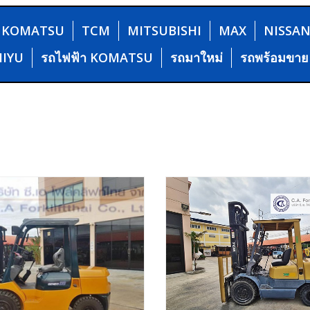
KOMATSU
TCM
MITSUBISHI
MAX
NISSA
HIYU
รถไฟฟ้า KOMATSU
รถมาใหม่
รถพร้อมขาย