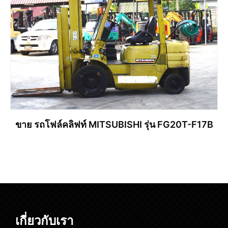
ขาย รถโฟล์คลิฟท์ MITSUBISHI รุ่น FG20T-F17B
อ่านเพิ่ม
เกี่ยวกับเรา