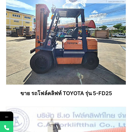
ขาย รถโฟล์คลิฟท์ TOYOTA รุ่น 5-FD25
←
อ่านเพิ่ม