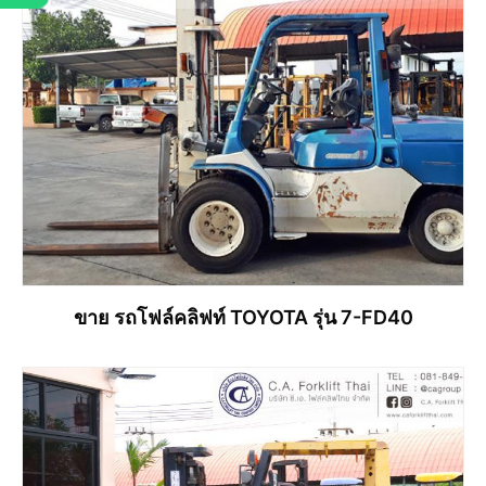
ขาย รถโฟล์คลิฟท์ TOYOTA รุ่น 7-FD40
อ่านเพิ่ม