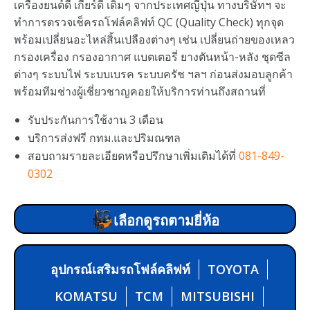
เครื่องยนต์ดี เกียร์ดี เดิมๆ จากประเทศญี่ปุ่น ทางบริษัทฯ จะ
ทำการตรวจเช็ครถโฟล์คลิฟท์ QC (Quality Check) ทุกจุด
พร้อมเปลี่ยนอะไหล่สิ้นเปลืองต่างๆ เช่น เปลี่ยนถ่ายของเหลว
กรองเครื่อง กรองอากาศ แบตเตอรี่ ยางตันหน้า-หลัง ชุดซีล
ต่างๆ ระบบไฟ ระบบเบรค ระบบครัช ฯลฯ ก่อนส่งมอบลูกค้า
พร้อมทีมช่างผู้เชี่ยวชาญคอยให้บริการท่านถึงสถานที่
รับประกันการใช้งาน 3 เดือน
บริการส่งฟรี กทม.และปริมณฑล
สอบถามรายละเอียดหรือปรึกษาเพิ่มเติมได้ที่
081-849-
0302
เลือกดูรถตามยี่ห้อ
อุปกรณ์เสริมรถโฟล์คลิฟท์
TOYOTA
KOMATSU
TCM
MITSUBISHI