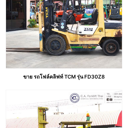
ขาย รถโฟล์คลิฟท์ TCM รุ่น FD30Z8
อ่านเพิ่ม