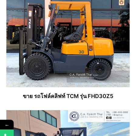
ขาย รถโฟล์คลิฟท์ TCM รุ่น FHD30Z5
←
อ่านเพิ่ม