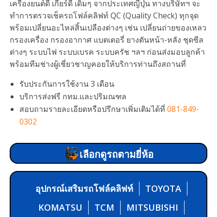
เครื่องยนต์ดี เกียร์ดี เดิมๆ จากประเทศญี่ปุ่น ทางบริษัทฯ จะ
ทำการตรวจเช็ครถโฟล์คลิฟท์ QC (Quality Check) ทุกจุด
พร้อมเปลี่ยนอะไหล่สิ้นเปลืองต่างๆ เช่น เปลี่ยนถ่ายของเหลว
กรองเครื่อง กรองอากาศ แบตเตอรี่ ยางตันหน้า-หลัง ชุดซีล
ต่างๆ ระบบไฟ ระบบเบรค ระบบครัช ฯลฯ ก่อนส่งมอบลูกค้า
พร้อมทีมช่างผู้เชี่ยวชาญคอยให้บริการท่านถึงสถานที่
รับประกันการใช้งาน 3 เดือน
บริการส่งฟรี กทม.และปริมณฑล
สอบถามรายละเอียดหรือปรึกษาเพิ่มเติมได้ที่
081-849-
0302
เลือกดูรถตามยี่ห้อ
อุปกรณ์เสริมรถโฟล์คลิฟท์
TOYOTA
KOMATSU
TCM
MITSUBISHI