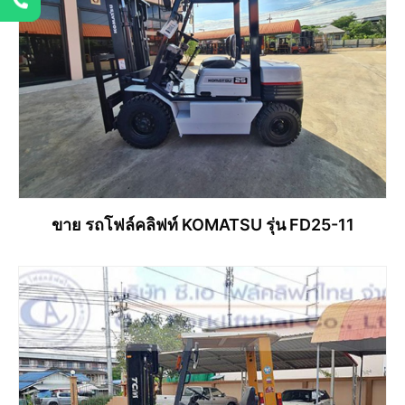
ขาย รถโฟล์คลิฟท์ KOMATSU รุ่น FD25-11
อ่านเพิ่ม