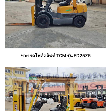
ขาย รถโฟล์คลิฟท์ TCM รุ่น FD25Z5
อ่านเพิ่ม