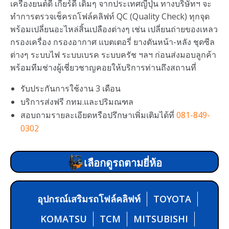
เครื่องยนต์ดี เกียร์ดี เดิมๆ จากประเทศญี่ปุ่น ทางบริษัทฯ จะ
ทำการตรวจเช็ครถโฟล์คลิฟท์ QC (Quality Check) ทุกจุด
พร้อมเปลี่ยนอะไหล่สิ้นเปลืองต่างๆ เช่น เปลี่ยนถ่ายของเหลว
กรองเครื่อง กรองอากาศ แบตเตอรี่ ยางตันหน้า-หลัง ชุดซีล
ต่างๆ ระบบไฟ ระบบเบรค ระบบครัช ฯลฯ ก่อนส่งมอบลูกค้า
พร้อมทีมช่างผู้เชี่ยวชาญคอยให้บริการท่านถึงสถานที่
รับประกันการใช้งาน 3 เดือน
บริการส่งฟรี กทม.และปริมณฑล
สอบถามรายละเอียดหรือปรึกษาเพิ่มเติมได้ที่
081-849-
0302
เลือกดูรถตามยี่ห้อ
อุปกรณ์เสริมรถโฟล์คลิฟท์
TOYOTA
KOMATSU
TCM
MITSUBISHI