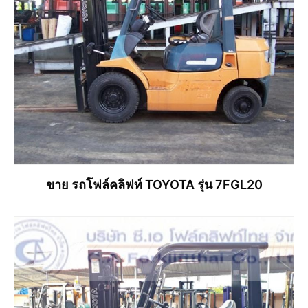
ขาย รถโฟล์คลิฟท์ TOYOTA รุ่น 7FGL20
อ่านเพิ่ม