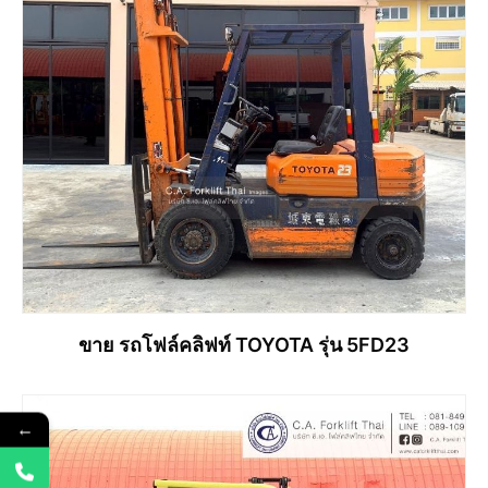
ขาย รถโฟล์คลิฟท์ TOYOTA รุ่น 5FD23
←
อ่านเพิ่ม