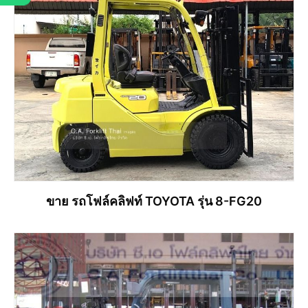
ขาย รถโฟล์คลิฟท์ TOYOTA รุ่น 8-FG20
อ่านเพิ่ม