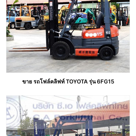
ขาย รถโฟล์คลิฟท์ TOYOTA รุ่น 6FG15
อ่านเพิ่ม