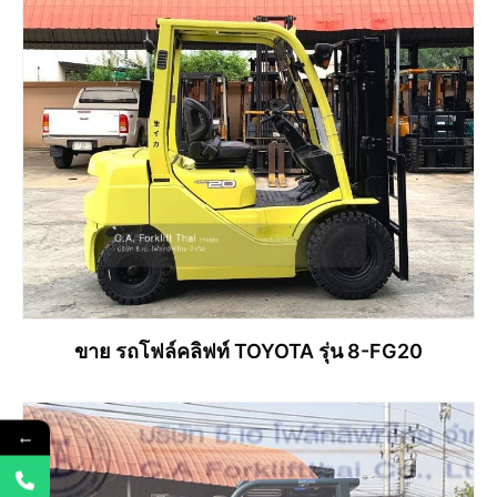
ขาย รถโฟล์คลิฟท์ TOYOTA รุ่น 8-FG20
←
อ่านเพิ่ม