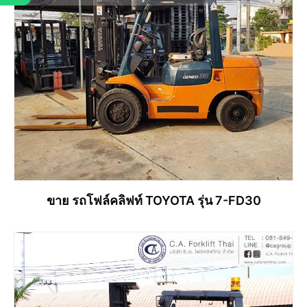
ขาย รถโฟล์คลิฟท์ TOYOTA รุ่น 7-FD30
อ่านเพิ่ม