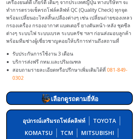
เครื่องยนต์ดี เกียร์ดี เดิมๆ จากประเทศญี่ปุ่น ทางบริษัทฯ จะ
ทำการตรวจเช็ครถโฟล์คลิฟท์ QC (Quality Check) ทุกจุด
พร้อมเปลี่ยนอะไหล่สิ้นเปลืองต่างๆ เช่น เปลี่ยนถ่ายของเหลว
กรองเครื่อง กรองอากาศ แบตเตอรี่ ยางตันหน้า-หลัง ชุดซีล
ต่างๆ ระบบไฟ ระบบเบรค ระบบครัช ฯลฯ ก่อนส่งมอบลูกค้า
พร้อมทีมช่างผู้เชี่ยวชาญคอยให้บริการท่านถึงสถานที่
รับประกันการใช้งาน 3 เดือน
บริการส่งฟรี กทม.และปริมณฑล
สอบถามรายละเอียดหรือปรึกษาเพิ่มเติมได้ที่
081-849-
0302
เลือกดูรถตามยี่ห้อ
อุปกรณ์เสริมรถโฟล์คลิฟท์
TOYOTA
KOMATSU
TCM
MITSUBISHI