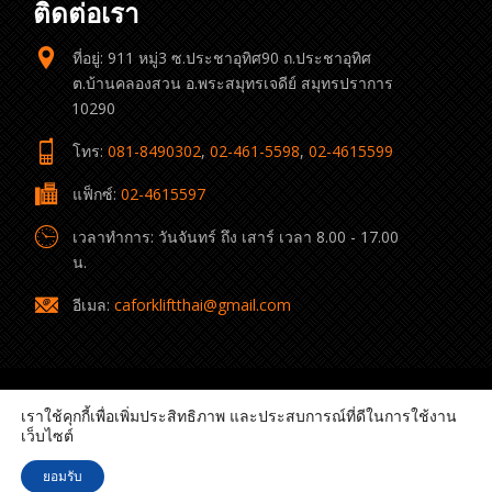
ติดต่อเรา
ที่อยู่: 911 หมู่3 ซ.ประชาอุทิศ90 ถ.ประชาอุทิศ
ต.บ้านคลองสวน อ.พระสมุทรเจดีย์ สมุทรปราการ
10290
โทร:
081-8490302
,
02-461-5598
,
02-4615599
แฟ็กซ์:
02-4615597
เวลาทำการ: วันจันทร์ ถึง เสาร์ เวลา 8.00 - 17.00
น.
อีเมล:
caforkliftthai@gmail.com
เราใช้คุกกี้เพื่อเพิ่มประสิทธิภาพ และประสบการณ์ที่ดีในการใช้งาน
เว็บไซต์
© 2022 C.A. Forklift Thai All rights reserved.
ยอมรับ