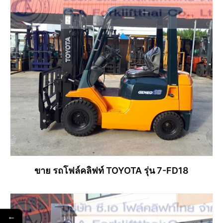
ขาย รถโฟล์คลิฟท์ TOYOTA รุ่น 7-FD18
←
อ่านเพิ่ม