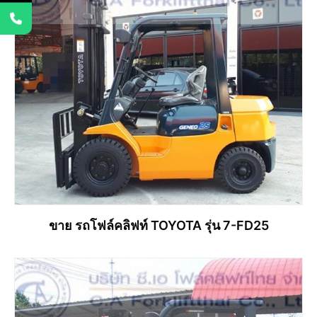
ขาย รถโฟล์คลิฟท์ TOYOTA รุ่น 7-FD25
อ่านเพิ่ม