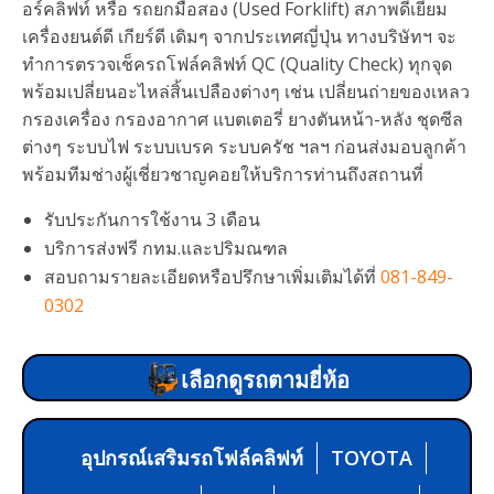
อร์คลิฟท์ หรือ รถยกมือสอง (Used Forklift) สภาพดีเยี่ยม
เครื่องยนต์ดี เกียร์ดี เดิมๆ จากประเทศญี่ปุ่น ทางบริษัทฯ จะ
ทำการตรวจเช็ครถโฟล์คลิฟท์ QC (Quality Check) ทุกจุด
พร้อมเปลี่ยนอะไหล่สิ้นเปลืองต่างๆ เช่น เปลี่ยนถ่ายของเหลว
กรองเครื่อง กรองอากาศ แบตเตอรี่ ยางตันหน้า-หลัง ชุดซีล
ต่างๆ ระบบไฟ ระบบเบรค ระบบครัช ฯลฯ ก่อนส่งมอบลูกค้า
พร้อมทีมช่างผู้เชี่ยวชาญคอยให้บริการท่านถึงสถานที่
รับประกันการใช้งาน 3 เดือน
บริการส่งฟรี กทม.และปริมณฑล
สอบถามรายละเอียดหรือปรึกษาเพิ่มเติมได้ที่
081-849-
0302
เลือกดูรถตามยี่ห้อ
อุปกรณ์เสริมรถโฟล์คลิฟท์
TOYOTA