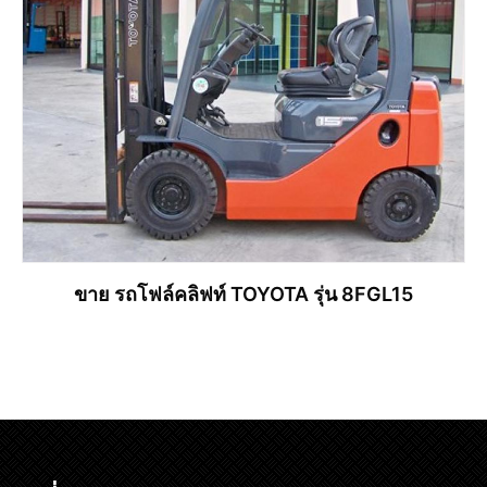
ขาย รถโฟล์คลิฟท์ TOYOTA รุ่น 8FGL15
อ่านเพิ่ม