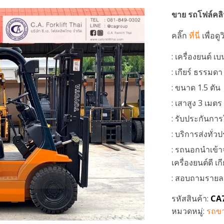
ขาย รถโฟล์คลิ
คลิ๊ก
ที่นี่
เพื่อดู
: เครื่องยนต์ 
: เกียร์ ธรรมดา
: ขนาด 1.5 ตัน
: เสาสูง 3 เมตร
: รับประกันการ
: บริการส่งทั่
: รถนอกนำเข้า
เครื่องยนต์ดี เ
: สอบถามรายละเอ
รหัสสินค้า:
CA
หมวดหมู่:
รถขา