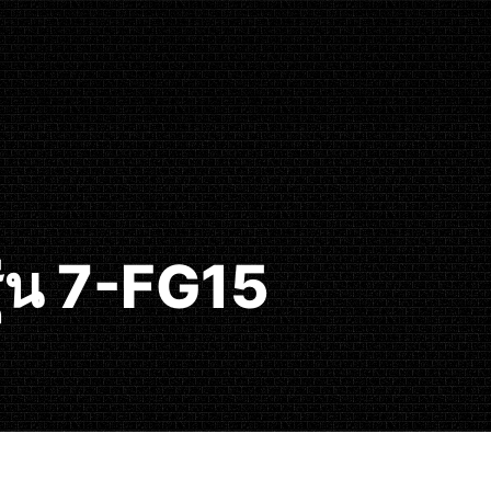
ุ่น 7-FG15