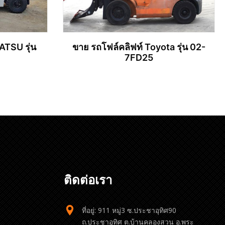
ATSU รุ่น
ขาย รถโฟล์คลิฟท์ Toyota รุ่น 02-
7FD25
อ่านเพิ่ม
ติดต่อเรา
ที่อยู่: 911 หมู่3 ซ.ประชาอุทิศ90
ถ.ประชาอุทิศ ต.บ้านคลองสวน อ.พระ