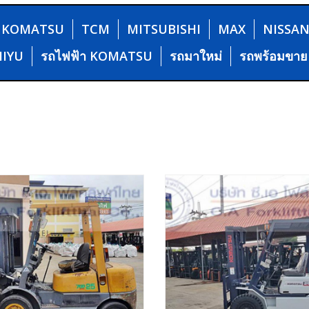
KOMATSU
TCM
MITSUBISHI
MAX
NISSA
HIYU
รถไฟฟ้า KOMATSU
รถมาใหม่
รถพร้อมขาย