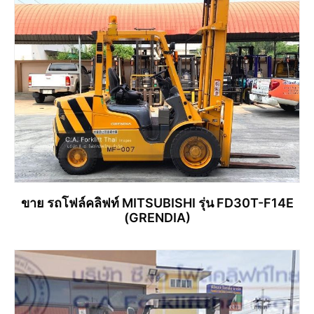
ขาย รถโฟล์คลิฟท์ MITSUBISHI รุ่น FD30T-F14E
(GRENDIA)
อ่านเพิ่ม