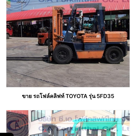
ขาย รถโฟล์คลิฟท์ TOYOTA รุ่น 5FD35
อ่านเพิ่ม