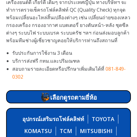
เครื่องยนต์ดี เกียร์ดี เดิมๆ จากประเทศญี่ปุ่น ทางบริษัทฯ จะ
ทำการตรวจเช็ครถโฟล์คลิฟท์ QC (Quality Check) ทุกจุด
พร้อมเปลี่ยนอะไหล่สิ้นเปลืองต่างๆ เช่น เปลี่ยนถ่ายของเหลว
กรองเครื่อง กรองอากาศ แบตเตอรี่ ยางตันหน้า-หลัง ชุดซีล
ต่างๆ ระบบไฟ ระบบเบรค ระบบครัช ฯลฯ ก่อนส่งมอบลูกค้า
พร้อมทีมช่างผู้เชี่ยวชาญคอยให้บริการท่านถึงสถานที่
รับประกันการใช้งาน 3 เดือน
บริการส่งฟรี กทม.และปริมณฑล
สอบถามรายละเอียดหรือปรึกษาเพิ่มเติมได้ที่
081-849-
0302
เลือกดูรถตามยี่ห้อ
อุปกรณ์เสริมรถโฟล์คลิฟท์
TOYOTA
KOMATSU
TCM
MITSUBISHI