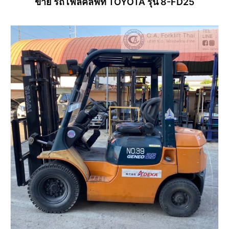
ขาย รถโฟล์คลิฟท์ TOYOTA รุ่น 8-FD25
อ่านเพิ่ม