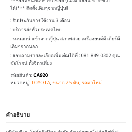
***ออฟชั่นพิเศษ ไซด์ชิฟท์ (แผงงาเลื่อน ซ้าย-ขวา
ได้)*** ติดตั้งเดิมๆจากญี่ปุ่น!!
: รับประกันการใช้งาน 3 เดือน
: บริการส่งทั่วประเทศไทย
: รถนอกนำเข้าจากญี่ปุ่น สภาพสวย เครื่องยนต์ดี เกียร์ดี
เดิมๆจากนอก
: สอบถามรายละเอียดเพิ่มเติมได้ที่ : 081-849-0302 คุณ
ชัยโรจน์ ตั้งจิตรเที่ยง
รหัสสินค้า:
CA920
หมวดหมู่:
TOYOTA
,
ขนาด 2.5 ตัน
,
รถมาใหม่
คำอธิบาย
บริษัท ซี.เอ. โฟล์คลิฟไทย จำกัด จำหน่ายรถโฟล์คลิฟท์ ฟ