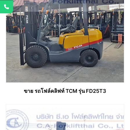
ขาย รถโฟล์คลิฟท์ TCM รุ่น FD25T3
อ่านเพิ่ม