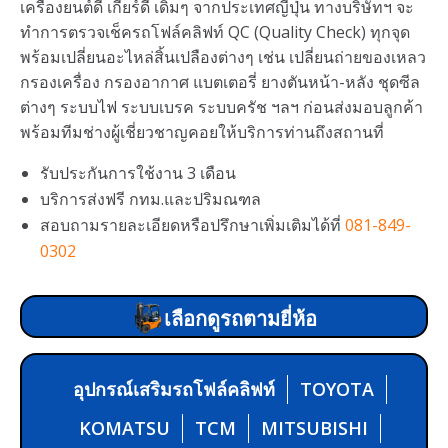
เครื่องยนต์ดี เกียร์ดี เดิมๆ จากประเทศญี่ปุ่น ทางบริษัทฯ จะ
ทำการตรวจเช็ครถโฟล์คลิฟท์ QC (Quality Check) ทุกจุด
พร้อมเปลี่ยนอะไหล่สิ้นเปลืองต่างๆ เช่น เปลี่ยนถ่ายของเหลว
กรองเครื่อง กรองอากาศ แบตเตอรี่ ยางตันหน้า-หลัง ชุดซีล
ต่างๆ ระบบไฟ ระบบเบรค ระบบครัช ฯลฯ ก่อนส่งมอบลูกค้า
พร้อมทีมช่างผู้เชี่ยวชาญคอยให้บริการท่านถึงสถานที่
รับประกันการใช้งาน 3 เดือน
บริการส่งฟรี กทม.และปริมณฑล
สอบถามรายละเอียดหรือปรึกษาเพิ่มเติมได้ที่
081-849-
0302
เลือกดูรถตามยี่ห้อ
อุปกรณ์เสริมรถโฟล์คลิฟท์
TOYOTA
KOMATSU
TCM
MITSUBISHI