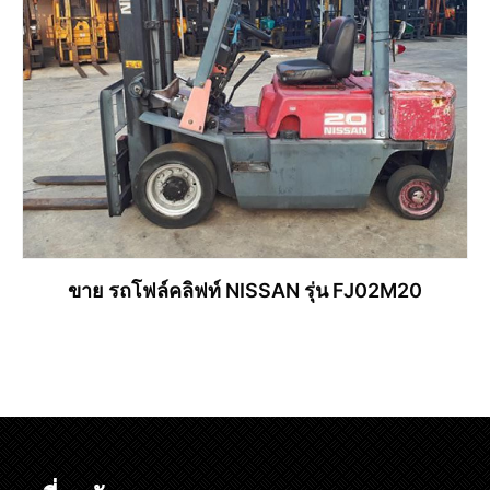
ขาย รถโฟล์คลิฟท์ NISSAN รุ่น FJ02M20
อ่านเพิ่ม