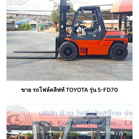
ขาย รถโฟล์คลิฟท์ TOYOTA รุ่น 5-FD70
อ่านเพิ่ม