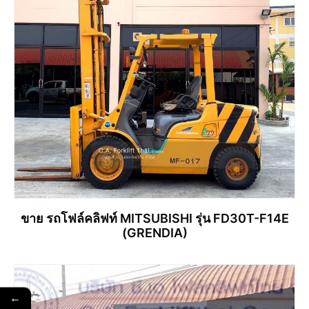
ขาย รถโฟล์คลิฟท์ MITSUBISHI รุ่น FD30T-F14E
(GRENDIA)
←
อ่านเพิ่ม