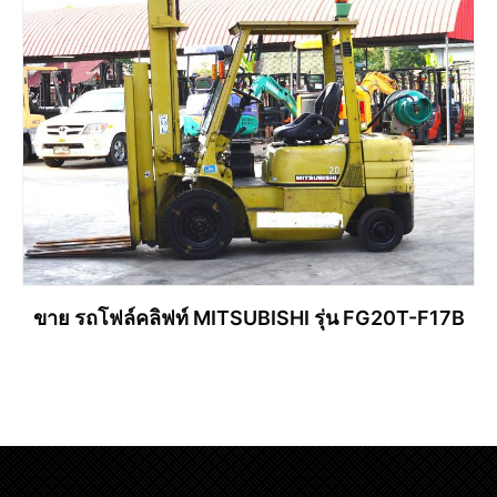
ขาย รถโฟล์คลิฟท์ MITSUBISHI รุ่น FG20T-F17B
อ่านเพิ่ม