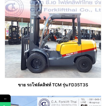
ขาย รถโฟล์คลิฟท์ TCM รุ่น FD35T3S
←