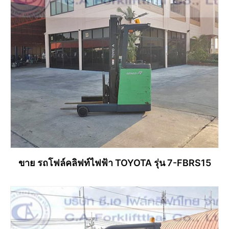
ขาย รถโฟล์คลิฟท์ไฟฟ้า TOYOTA รุ่น 7-FBRS15
อ่านเพิ่ม