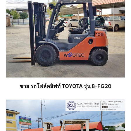
ขาย รถโฟล์คลิฟท์ TOYOTA รุ่น 8-FG20
อ่านเพิ่ม