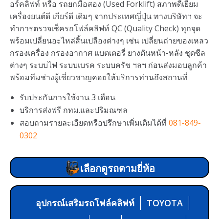
อร์คลิฟท์ หรือ รถยกมือสอง (Used Forklift) สภาพดีเยี่ยม
เครื่องยนต์ดี เกียร์ดี เดิมๆ จากประเทศญี่ปุ่น ทางบริษัทฯ จะ
ทำการตรวจเช็ครถโฟล์คลิฟท์ QC (Quality Check) ทุกจุด
พร้อมเปลี่ยนอะไหล่สิ้นเปลืองต่างๆ เช่น เปลี่ยนถ่ายของเหลว
กรองเครื่อง กรองอากาศ แบตเตอรี่ ยางตันหน้า-หลัง ชุดซีล
ต่างๆ ระบบไฟ ระบบเบรค ระบบครัช ฯลฯ ก่อนส่งมอบลูกค้า
พร้อมทีมช่างผู้เชี่ยวชาญคอยให้บริการท่านถึงสถานที่
รับประกันการใช้งาน 3 เดือน
บริการส่งฟรี กทม.และปริมณฑล
สอบถามรายละเอียดหรือปรึกษาเพิ่มเติมได้ที่
081-849-
0302
เลือกดูรถตามยี่ห้อ
อุปกรณ์เสริมรถโฟล์คลิฟท์
TOYOTA