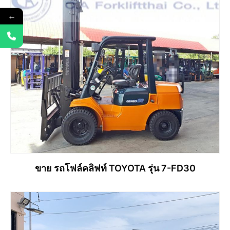
←
ขาย รถโฟล์คลิฟท์ TOYOTA รุ่น 7-FD30
อ่านเพิ่ม