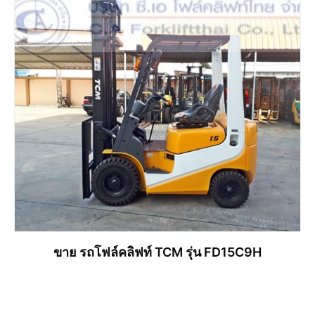
อ่านเพิ่ม
ขาย รถโฟล์คลิฟท์ TCM รุ่น FD15C9H